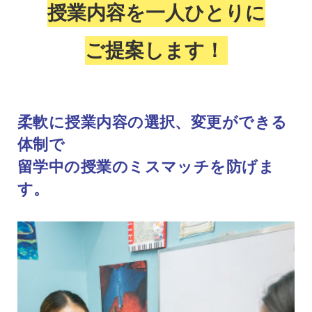
留学までの流れ
授業内容を一人ひとりに
留学費用
ご提案します！
よくある質問
スタッフブログ
柔軟に授業内容の選択、変更ができる
体制で
入学申し込み
留学中の授業のミスマッチを防げま
す。