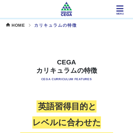
×
Skip
to
MENU
content
HOME
カリキュラムの特徴
CEGA
カリキュラムの特徴
フィリピン・セブ島留学
スピーキング強化ならCEGA
CEGA CURRICULUM FEATURES
施設紹介
英語習得目的と
カリキュラム
レベルに合わせた