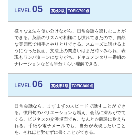
05
LEVEL
英検2級
TOEIC700点
様々な文法を使い分けながら、日常会話を楽しむことが
できる。英語のリズムや相槌にも慣れてきたので、自然
な雰囲気で相手とやりとりできる。スムーズに話せるよ
うになった反面、文法上の間違いはまだ時々みられ、表
現もワンパターンになりがち。ドキュメンタリー番組の
ナレーションなども半分くらい理解できる。
06
LEVEL
英検準1級
TOEIC800点
日常会話なら、まずまずのスピードで話すことができ
る。慣用句のバリエーションも増え、会話に深みがでて
くる。ビジネスの交渉場面でも、なんとか商談に耐えら
れる。手紙や電子メールでも、自分が表現したいこと
を、それほど労せずに書くことができる。